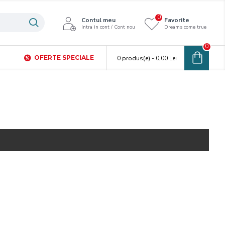
0
Contul meu
Favorite
Intra in cont / Cont nou
Dreams come true
0
OFERTE SPECIALE
0 produs(e) - 0,00 Lei