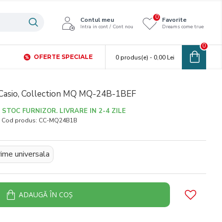
0
Contul meu
Favorite
Intra in cont / Cont nou
Dreams come true
0
OFERTE SPECIALE
0 produs(e) - 0,00 Lei
Casio, Collection MQ MQ-24B-1BEF
STOC FURNIZOR. LIVRARE IN 2-4 ZILE
Cod produs:
CC-MQ24B1B
ime universala
ADAUGĂ ÎN COŞ