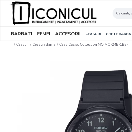
BARBATI
FEMEI
ACCESORII
CEASURI
GHETE BARBA
Ceasuri
Ceasuri dama
Ceas Casio, Collection MQ MQ-24B-1BEF