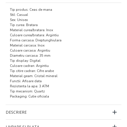
Tip produs: Ceas de mana
Stil: Casual
Sex: Unisex
Tip curea: Bratara
Material curea/bratara: Inox
Culoare curea/bratara: Argintiu
Forma carcasa: Dreptunghiulara
Material carcasa: Inox
Culoare carcasa: Argintiu
Diametru carcasa: 35 mm
Tip display: Digital
Culoare cadran: Argintiu
Tip citire cadran: Cifre arabe
Material geam: Cristal mineral
Functii: Afisare data
Rezistenta la apa: 3 ATM
Tip mecanism: Quartz
Packaging: Cutie oficiala
DESCRIERE
LIVRARE SI PLATA