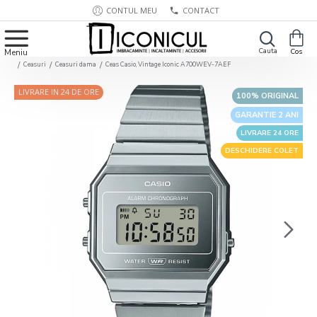
CONTUL MEU
CONTACT
Ceasuri
Ceasuri dama
Ceas Casio, Vintage Iconic A700WEV-7AEF
LIVRARE IN 24 DE ORE
100% ORIGINAL
GARANTIE 2 ANI
LIVRARE 24 ORE
DESCHIDERE COLET