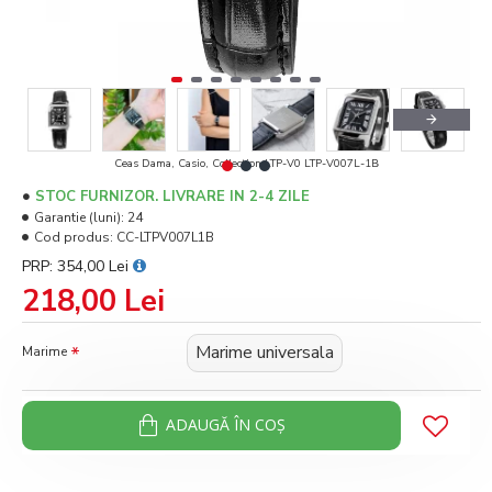
Ceas Dama, Casio, Collection LTP-V0 LTP-V007L-1B
STOC FURNIZOR. LIVRARE IN 2-4 ZILE
Garantie (luni):
24
Cod produs:
CC-LTPV007L1B
PRP: 354,00 Lei
218,00 Lei
Marime universala
Marime
ADAUGĂ ÎN COŞ