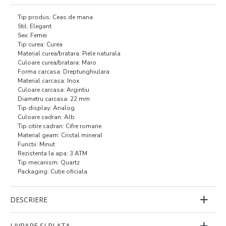
Tip produs: Ceas de mana
Stil: Elegant
Sex: Femei
Tip curea: Curea
Material curea/bratara: Piele naturala
Culoare curea/bratara: Maro
Forma carcasa: Dreptunghiulara
Material carcasa: Inox
Culoare carcasa: Argintiu
Diametru carcasa: 22 mm
Tip display: Analog
Culoare cadran: Alb
Tip citire cadran: Cifre romane
Material geam: Cristal mineral
Functii: Minut
Rezistenta la apa: 3 ATM
Tip mecanism: Quartz
Packaging: Cutie oficiala
DESCRIERE
LIVRARE SI PLATA