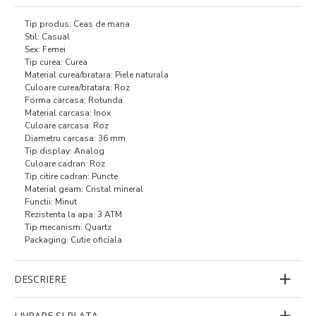
Tip produs: Ceas de mana
Stil: Casual
Sex: Femei
Tip curea: Curea
Material curea/bratara: Piele naturala
Culoare curea/bratara: Roz
Forma carcasa: Rotunda
Material carcasa: Inox
Culoare carcasa: Roz
Diametru carcasa: 36 mm
Tip display: Analog
Culoare cadran: Roz
Tip citire cadran: Puncte
Material geam: Cristal mineral
Functii: Minut
Rezistenta la apa: 3 ATM
Tip mecanism: Quartz
Packaging: Cutie oficiala
DESCRIERE
LIVRARE SI PLATA