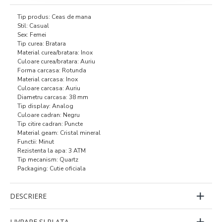
Tip produs: Ceas de mana
Stil: Casual
Sex: Femei
Tip curea: Bratara
Material curea/bratara: Inox
Culoare curea/bratara: Auriu
Forma carcasa: Rotunda
Material carcasa: Inox
Culoare carcasa: Auriu
Diametru carcasa: 38 mm
Tip display: Analog
Culoare cadran: Negru
Tip citire cadran: Puncte
Material geam: Cristal mineral
Functii: Minut
Rezistenta la apa: 3 ATM
Tip mecanism: Quartz
Packaging: Cutie oficiala
DESCRIERE
LIVRARE SI PLATA