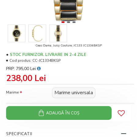
Ceas Dama, Juicy Couture, JC133 JC1334BKGP
STOC FURNIZOR. LIVRARE IN 2-4 ZILE
Cod produs:
CC-JC1334BKGP
PRP: 795,00 Lei
238,00 Lei
Marime universala
Marime
ADAUGĂ ÎN COŞ
SPECIFICATII