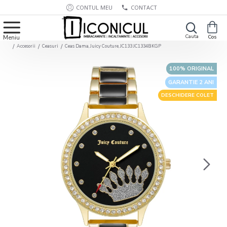
CONTUL MEU
CONTACT
Accesorii
Ceasuri
Ceas Dama, Juicy Couture, JC133 JC1334BKGP
100% ORIGINAL
GARANTIE 2 ANI
DESCHIDERE COLET