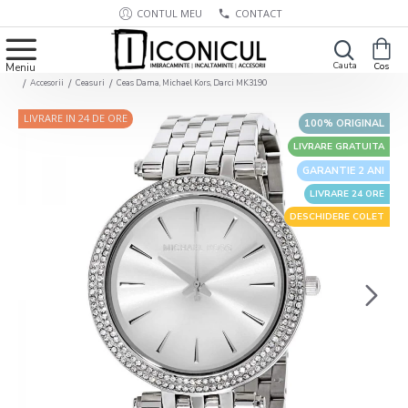
CONTUL MEU
CONTACT
Accesorii
Ceasuri
Ceas Dama, Michael Kors, Darci MK3190
LIVRARE IN 24 DE ORE
100% ORIGINAL
LIVRARE GRATUITA
GARANTIE 2 ANI
LIVRARE 24 ORE
DESCHIDERE COLET