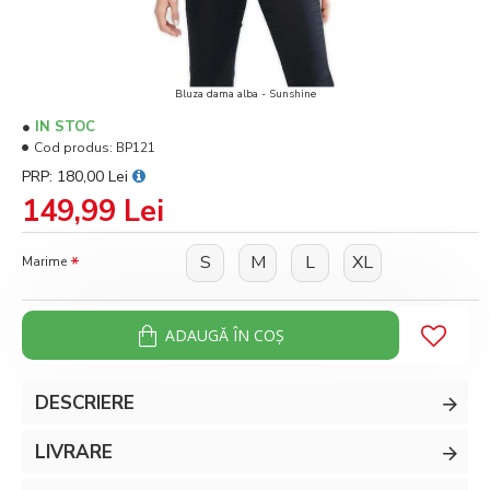
Bluza dama alba - Sunshine
IN STOC
Cod produs:
BP121
PRP: 180,00 Lei
149,99 Lei
S
M
L
XL
Marime
ADAUGĂ ÎN COŞ
DESCRIERE
LIVRARE