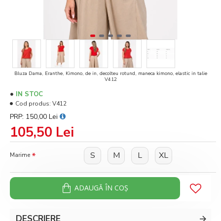
Bluza Dama, Eranthe, Kimono, de in, decolteu rotund, maneca kimono, elastic in talie
V412
IN STOC
Cod produs:
V412
PRP: 150,00 Lei
105,50 Lei
S
M
L
XL
Marime
ADAUGĂ ÎN COŞ
DESCRIERE