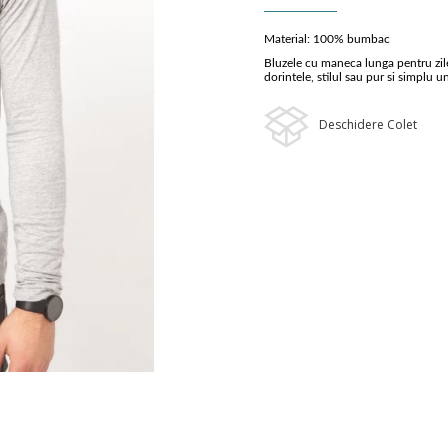
Material: 100% bumbac
Bluzele cu maneca lunga pentru zile
dorintele, stilul sau pur si simplu u
Deschidere Colet