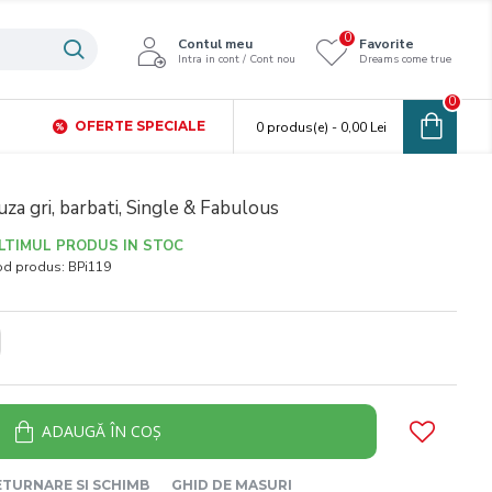
0
Contul meu
Favorite
Intra in cont / Cont nou
Dreams come true
0
OFERTE SPECIALE
0 produs(e) - 0,00 Lei
uza gri, barbati, Single & Fabulous
LTIMUL PRODUS IN STOC
od produs:
BPi119
ADAUGĂ ÎN COŞ
ETURNARE SI SCHIMB
GHID DE MASURI