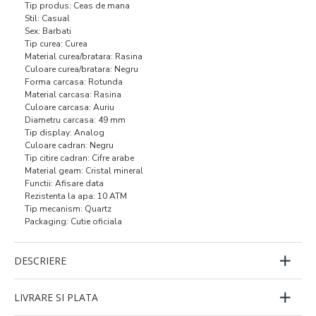
Tip produs: Ceas de mana
Stil: Casual
Sex: Barbati
Tip curea: Curea
Material curea/bratara: Rasina
Culoare curea/bratara: Negru
Forma carcasa: Rotunda
Material carcasa: Rasina
Culoare carcasa: Auriu
Diametru carcasa: 49 mm
Tip display: Analog
Culoare cadran: Negru
Tip citire cadran: Cifre arabe
Material geam: Cristal mineral
Functii: Afisare data
Rezistenta la apa: 10 ATM
Tip mecanism: Quartz
Packaging: Cutie oficiala
DESCRIERE
LIVRARE SI PLATA