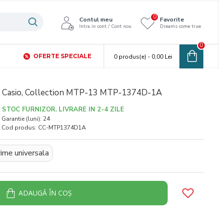
0
Contul meu
Favorite
Intra in cont / Cont nou
Dreams come true
0
OFERTE SPECIALE
0 produs(e) - 0,00 Lei
i, Casio, Collection MTP-13 MTP-1374D-1A
STOC FURNIZOR. LIVRARE IN 2-4 ZILE
Garantie (luni):
24
Cod produs:
CC-MTP1374D1A
ime universala
ADAUGĂ ÎN COŞ