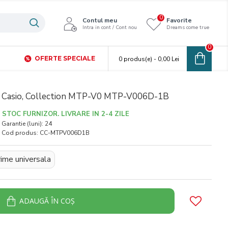
0
Contul meu
Favorite
Intra in cont / Cont nou
Dreams come true
0
OFERTE SPECIALE
0 produs(e) - 0,00 Lei
i, Casio, Collection MTP-V0 MTP-V006D-1B
STOC FURNIZOR. LIVRARE IN 2-4 ZILE
Garantie (luni):
24
Cod produs:
CC-MTPV006D1B
ime universala
ADAUGĂ ÎN COŞ