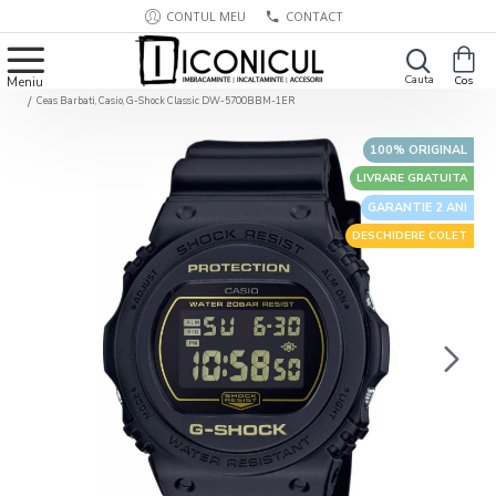
CONTUL MEU
CONTACT
Ceas Barbati, Casio, G-Shock Classic DW-5700BBM-1ER
100% ORIGINAL
LIVRARE GRATUITA
GARANTIE 2 ANI
DESCHIDERE COLET