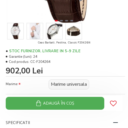
Ceas Barbati, Festina, Classic F20426/4
STOC FURNIZOR. LIVRARE IN 5-9 ZILE
Garantie (luni):
24
Cod produs:
CC-F204264
902,00 Lei
Marime universala
Marime
ADAUGĂ ÎN COŞ
SPECIFICATII