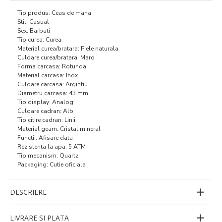
Tip produs: Ceas de mana
Stil: Casual
Sex: Barbati
Tip curea: Curea
Material curea/bratara: Piele naturala
Culoare curea/bratara: Maro
Forma carcasa: Rotunda
Material carcasa: Inox
Culoare carcasa: Argintiu
Diametru carcasa: 43 mm
Tip display: Analog
Culoare cadran: Alb
Tip citire cadran: Linii
Material geam: Cristal mineral
Functii: Afisare data
Rezistenta la apa: 5 ATM
Tip mecanism: Quartz
Packaging: Cutie oficiala
DESCRIERE
LIVRARE SI PLATA