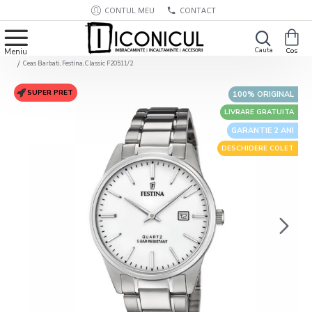
CONTUL MEU
CONTACT
Ceas Barbati, Festina, Classic F20511/2
SUPER PRET
100% ORIGINAL
LIVRARE GRATUITA
GARANTIE 2 ANI
DESCHIDERE COLET