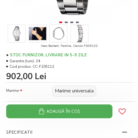
Ceas Barbati, Festina, Classic F20511/2
STOC FURNIZOR. LIVRARE IN 5-9 ZILE
Garantie (luni):
24
Cod produs:
CC-F205112
902,00 Lei
Marime universala
Marime
ADAUGĂ ÎN COŞ
SPECIFICATII