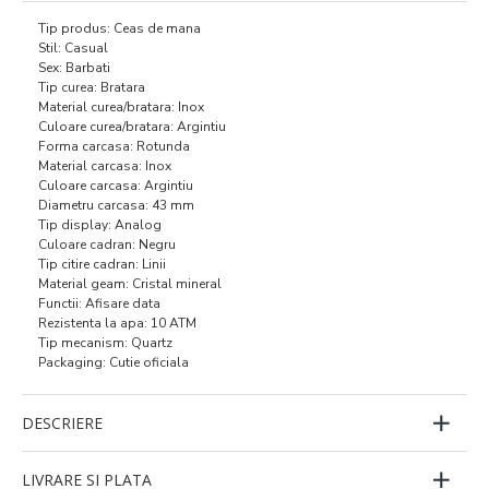
Tip produs: Ceas de mana
Stil: Casual
Sex: Barbati
Tip curea: Bratara
Material curea/bratara: Inox
Culoare curea/bratara: Argintiu
Forma carcasa: Rotunda
Material carcasa: Inox
Culoare carcasa: Argintiu
Diametru carcasa: 43 mm
Tip display: Analog
Culoare cadran: Negru
Tip citire cadran: Linii
Material geam: Cristal mineral
Functii: Afisare data
Rezistenta la apa: 10 ATM
Tip mecanism: Quartz
Packaging: Cutie oficiala
DESCRIERE
LIVRARE SI PLATA