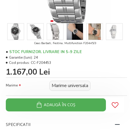
Ceas Barbati, Festina, Multifunction F20445/3
STOC FURNIZOR. LIVRARE IN 5-9 ZILE
Garantie (luni):
24
Cod produs:
CC-F204453
1.167,00 Lei
Marime universala
Marime
ADAUGĂ ÎN COŞ
SPECIFICATII