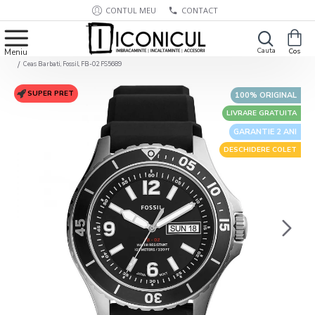
CONTUL MEU
CONTACT
Ceas Barbati, Fossil, FB-02 FS5689
SUPER PRET
100% ORIGINAL
LIVRARE GRATUITA
GARANTIE 2 ANI
DESCHIDERE COLET