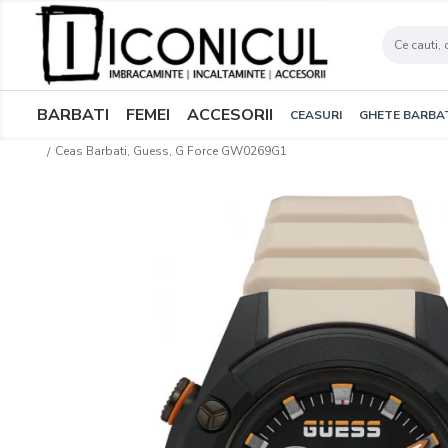
BARBATI
FEMEI
ACCESORII
CEASURI
GHETE BARBA
Ceas Barbati, Guess, G Force GW0269G1