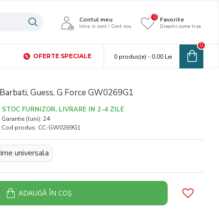
0
Contul meu
Favorite
Intra in cont / Cont nou
Dreams come true
0
OFERTE SPECIALE
0 produs(e) - 0,00 Lei
 Barbati, Guess, G Force GW0269G1
STOC FURNIZOR. LIVRARE IN 2-4 ZILE
Garantie (luni):
24
Cod produs:
CC-GW0269G1
ime universala
ADAUGĂ ÎN COŞ