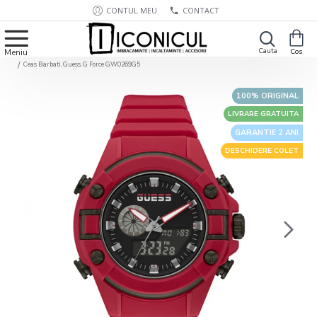
CONTUL MEU
CONTACT
Ceas Barbati, Guess, G Force GW0269G5
100% ORIGINAL
LIVRARE GRATUITA
GARANTIE 2 ANI
DESCHIDERE COLET