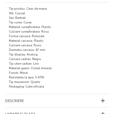
Tip produs: Ceas de mana
Stil: Casual
Sex: Barbati
Tip curea: Curea
Material curea/bratara: Plastic
Culoare curea/bratara: Rosu
Forma carcasa: Rotunda
Material carcasa: Plastic
Culoare carcasa: Rosu
Diametru carcasa: 47 mm
Tip display: Analog
Culoare cadran: Negru
Tip citire cadran: Linii
Material geam: Cristal mineral
Functii: Minut
Rezistenta la apa: 5 ATM
Tip mecanism: Quartz
Packaging: Cutie oficiala
DESCRIERE
LIVRARE SI PLATA