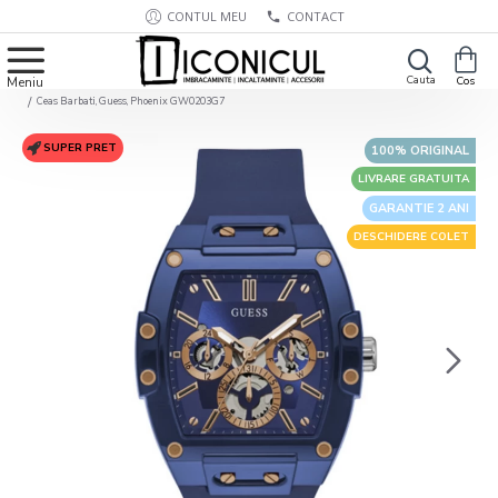
CONTUL MEU
CONTACT
Ceas Barbati, Guess, Phoenix GW0203G7
SUPER PRET
100% ORIGINAL
LIVRARE GRATUITA
GARANTIE 2 ANI
DESCHIDERE COLET