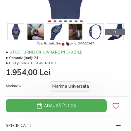
Ceas Barbati, Guess, Phoenix GW0203G7
STOC FURNIZOR. LIVRARE IN 5-9 ZILE
Garantie (luni):
24
Cod produs:
CC-GW0203G7
1.954,00 Lei
Marime universala
Marime
ADAUGĂ ÎN COŞ
SPECIFICATII