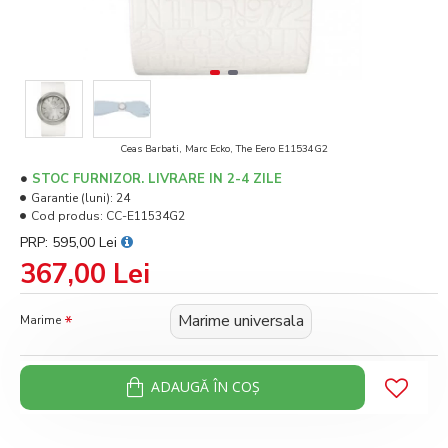
Ceas Barbati, Marc Ecko, The Eero E11534G2
STOC FURNIZOR. LIVRARE IN 2-4 ZILE
Garantie (luni):
24
Cod produs:
CC-E11534G2
PRP: 595,00 Lei
367,00 Lei
Marime universala
Marime
ADAUGĂ ÎN COŞ