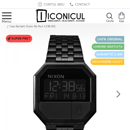
CONTUL MEU
CONTACT
Ceas Barbati, Nixon, Re-Run A158-001
SUPER PRET
100% ORIGINAL
LIVRARE GRATUITA
GARANTIE 2 ANI
DESCHIDERE COLET