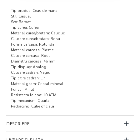
Tip produs: Ceas de mana
Stil: Casual
Sex: Barbati
Tip curea: Curea
Material curea/bratara: Cauciuc
Culoare curea/bratara: Rosu
Forma carcasa: Rotunda
Material carcasa: Plastic
Culoare carcasa: Rosu
Diametru carcasa: 46 mm
Tip display: Analog
Culoare cadran: Negru
Tip citire cadran: Linii
Material geam: Cristal mineral
Functii: Minut
Rezistenta la apa: 10 ATM
Tip mecanism: Quartz
Packaging: Cutie oficiala
DESCRIERE
LIVRARE SI PLATA