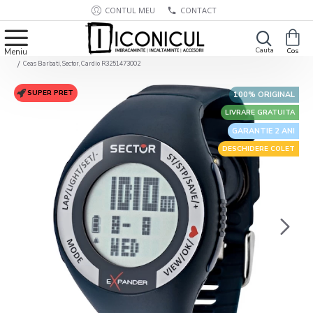
CONTUL MEU
CONTACT
Ceas Barbati, Sector, Cardio R3251473002
SUPER PRET
100% ORIGINAL
LIVRARE GRATUITA
GARANTIE 2 ANI
DESCHIDERE COLET