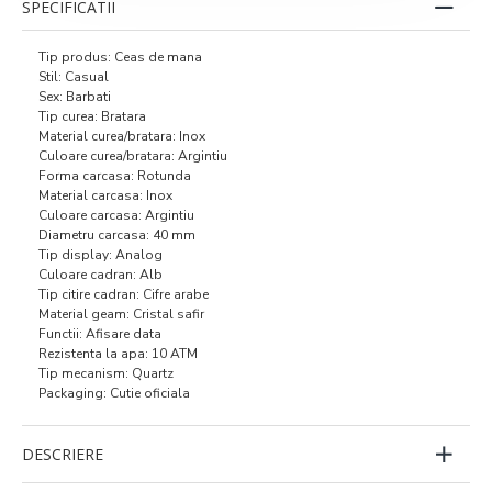
SPECIFICATII
Tip produs: Ceas de mana
Stil: Casual
Sex: Barbati
Tip curea: Bratara
Material curea/bratara: Inox
Culoare curea/bratara: Argintiu
Forma carcasa: Rotunda
Material carcasa: Inox
Culoare carcasa: Argintiu
Diametru carcasa: 40 mm
Tip display: Analog
Culoare cadran: Alb
Tip citire cadran: Cifre arabe
Material geam: Cristal safir
Functii: Afisare data
Rezistenta la apa: 10 ATM
Tip mecanism: Quartz
Packaging: Cutie oficiala
DESCRIERE