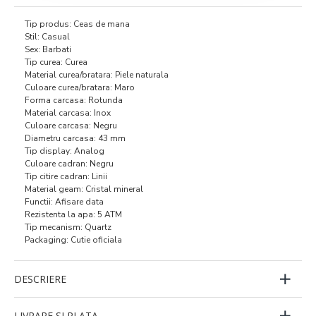
Tip produs: Ceas de mana
Stil: Casual
Sex: Barbati
Tip curea: Curea
Material curea/bratara: Piele naturala
Culoare curea/bratara: Maro
Forma carcasa: Rotunda
Material carcasa: Inox
Culoare carcasa: Negru
Diametru carcasa: 43 mm
Tip display: Analog
Culoare cadran: Negru
Tip citire cadran: Linii
Material geam: Cristal mineral
Functii: Afisare data
Rezistenta la apa: 5 ATM
Tip mecanism: Quartz
Packaging: Cutie oficiala
DESCRIERE
LIVRARE SI PLATA