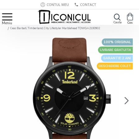
CONTUL MEU
CONTACT
Ceas Barbati, Timberland, City Lifestyler Marblehead TDWGA2100902
100% ORIGINAL
LIVRARE GRATUITA
GARANTIE 2 ANI
DESCHIDERE COLET