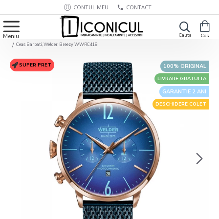
CONTUL MEU
CONTACT
Ceas Barbati, Welder, Breezy WWRC418
SUPER PRET
100% ORIGINAL
LIVRARE GRATUITA
GARANTIE 2 ANI
DESCHIDERE COLET