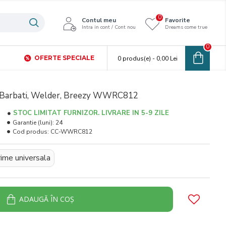
0
Contul meu
Favorite
Intra in cont / Cont nou
Dreams come true
0
OFERTE SPECIALE
0 produs(e) - 0,00 Lei
 Barbati, Welder, Breezy WWRC812
STOC LIMITAT FURNIZOR. LIVRARE IN 5-9 ZILE
Garantie (luni):
24
Cod produs:
CC-WWRC812
ime universala
ADAUGĂ ÎN COŞ