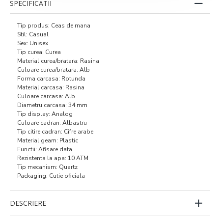
SPECIFICATII
Tip produs: Ceas de mana
Stil: Casual
Sex: Unisex
Tip curea: Curea
Material curea/bratara: Rasina
Culoare curea/bratara: Alb
Forma carcasa: Rotunda
Material carcasa: Rasina
Culoare carcasa: Alb
Diametru carcasa: 34 mm
Tip display: Analog
Culoare cadran: Albastru
Tip citire cadran: Cifre arabe
Material geam: Plastic
Functii: Afisare data
Rezistenta la apa: 10 ATM
Tip mecanism: Quartz
Packaging: Cutie oficiala
DESCRIERE