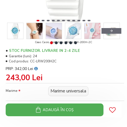
Ceas Casio, Collection LRW LRW-200H-2C
STOC FURNIZOR. LIVRARE IN 2-4 ZILE
Garantie (luni):
24
Cod produs:
CC-LRW200H2C
PRP: 342,00 Lei
243,00 Lei
Marime universala
Marime
ADAUGĂ ÎN COŞ