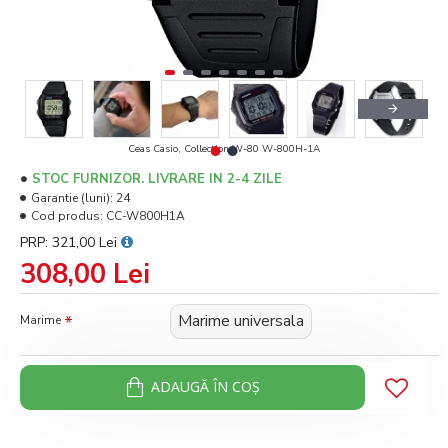
Ceas Casio, Collection W-80 W-800H-1A
STOC FURNIZOR. LIVRARE IN 2-4 ZILE
Garantie (luni):
24
Cod produs:
CC-W800H1A
PRP: 321,00 Lei
308,00 Lei
Marime universala
Marime
ADAUGĂ ÎN COŞ