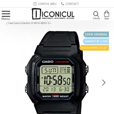
CONTUL MEU
CONTACT
Ceas Casio, Collection W-80 W-800H-1A
100% ORIGINAL
GARANTIE 2 ANI
DESCHIDERE COLET