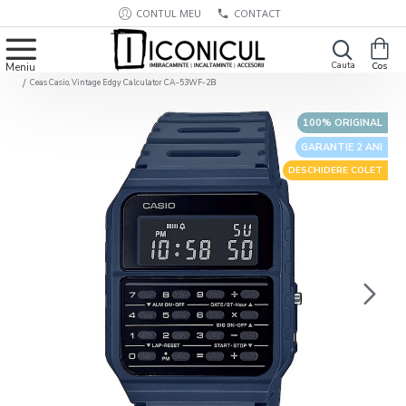
CONTUL MEU
CONTACT
Ceas Casio, Vintage Edgy Calculator CA-53WF-2B
100% ORIGINAL
GARANTIE 2 ANI
DESCHIDERE COLET