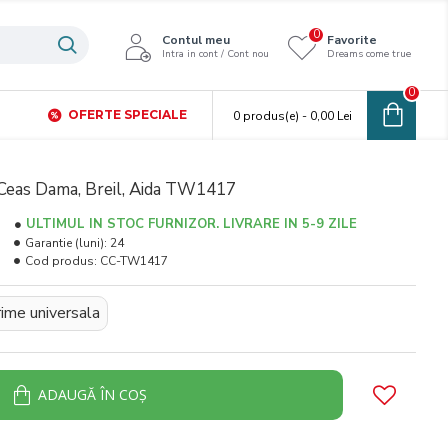
0
Contul meu
Favorite
Intra in cont / Cont nou
Dreams come true
0
OFERTE SPECIALE
0 produs(e) - 0,00 Lei
Ceas Dama, Breil, Aida TW1417
ULTIMUL IN STOC FURNIZOR. LIVRARE IN 5-9 ZILE
Garantie (luni):
24
Cod produs:
CC-TW1417
ime universala
ADAUGĂ ÎN COŞ