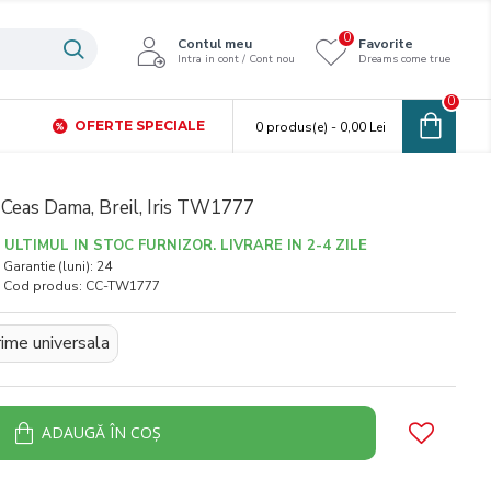
0
Contul meu
Favorite
Intra in cont / Cont nou
Dreams come true
0
OFERTE SPECIALE
0 produs(e) - 0,00 Lei
Ceas Dama, Breil, Iris TW1777
ULTIMUL IN STOC FURNIZOR. LIVRARE IN 2-4 ZILE
Garantie (luni):
24
Cod produs:
CC-TW1777
ime universala
ADAUGĂ ÎN COŞ