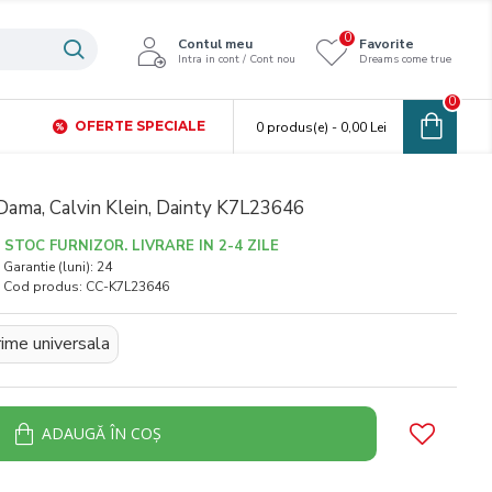
0
Contul meu
Favorite
Intra in cont / Cont nou
Dreams come true
0
OFERTE SPECIALE
0 produs(e) - 0,00 Lei
Dama, Calvin Klein, Dainty K7L23646
STOC FURNIZOR. LIVRARE IN 2-4 ZILE
Garantie (luni):
24
Cod produs:
CC-K7L23646
ime universala
ADAUGĂ ÎN COŞ