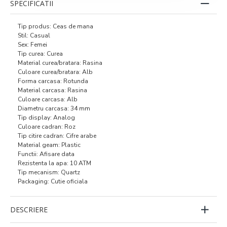
SPECIFICATII
Tip produs: Ceas de mana
Stil: Casual
Sex: Femei
Tip curea: Curea
Material curea/bratara: Rasina
Culoare curea/bratara: Alb
Forma carcasa: Rotunda
Material carcasa: Rasina
Culoare carcasa: Alb
Diametru carcasa: 34 mm
Tip display: Analog
Culoare cadran: Roz
Tip citire cadran: Cifre arabe
Material geam: Plastic
Functii: Afisare data
Rezistenta la apa: 10 ATM
Tip mecanism: Quartz
Packaging: Cutie oficiala
DESCRIERE