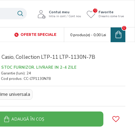
0
Contul meu
Favorite
Intra in cont / Cont nou
Dreams come true
0
OFERTE SPECIALE
0 produs(e) - 0,00 Lei
 Casio, Collection LTP-11 LTP-1130N-7B
STOC FURNIZOR. LIVRARE IN 2-4 ZILE
Garantie (luni):
24
Cod produs:
CC-LTP1130N7B
ime universala
ADAUGĂ ÎN COŞ