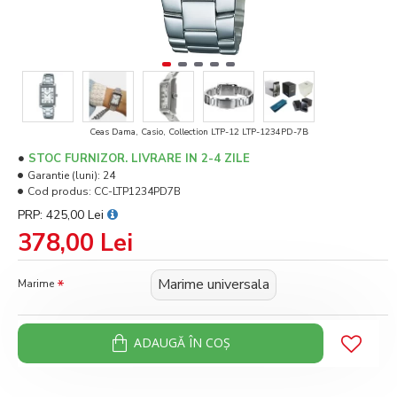
Ceas Dama, Casio, Collection LTP-12 LTP-1234PD-7B
STOC FURNIZOR. LIVRARE IN 2-4 ZILE
Garantie (luni):
24
Cod produs:
CC-LTP1234PD7B
PRP: 425,00 Lei
378,00 Lei
Marime universala
Marime
ADAUGĂ ÎN COŞ