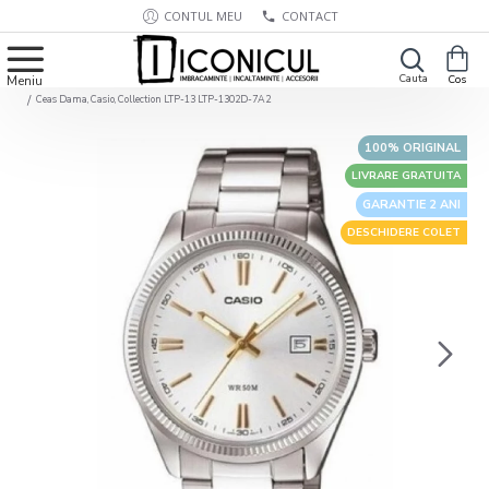
CONTUL MEU
CONTACT
Ceas Dama, Casio, Collection LTP-13 LTP-1302D-7A2
100% ORIGINAL
LIVRARE GRATUITA
GARANTIE 2 ANI
DESCHIDERE COLET