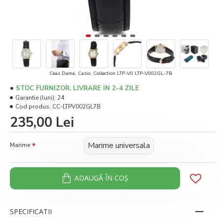
Ceas Dama, Casio, Collection LTP-V0 LTP-V002GL-7B
STOC FURNIZOR. LIVRARE IN 2-4 ZILE
Garantie (luni):
24
Cod produs:
CC-LTPV002GL7B
235,00 Lei
Marime universala
Marime
ADAUGĂ ÎN COŞ
SPECIFICATII