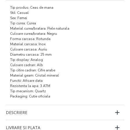
Tip produs: Ceas de mana
Stil: Casual
Sex: Femei
Tip curea: Curea
Material curea/bratara: Piele naturala
Culoare curea/bratara: Negru
Forma carcasa: Rotunda
Material carcasa: Inox
Culoare carcasa: Auriu
Diametru carcasa: 25 mm
Tip display: Analog
Culoare cadran: Alb
Tip citire cadran: Cifre arabe
Material geam: Cristal mineral
Functii: Afisare data
Rezistenta la apa: 3 ATM
Tip mecanism: Quartz
Packaging: Cutie oficiala
DESCRIERE
LIVRARE SI PLATA