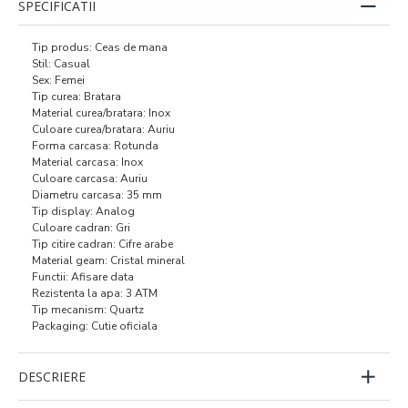
SPECIFICATII
Tip produs: Ceas de mana
Stil: Casual
Sex: Femei
Tip curea: Bratara
Material curea/bratara: Inox
Culoare curea/bratara: Auriu
Forma carcasa: Rotunda
Material carcasa: Inox
Culoare carcasa: Auriu
Diametru carcasa: 35 mm
Tip display: Analog
Culoare cadran: Gri
Tip citire cadran: Cifre arabe
Material geam: Cristal mineral
Functii: Afisare data
Rezistenta la apa: 3 ATM
Tip mecanism: Quartz
Packaging: Cutie oficiala
DESCRIERE