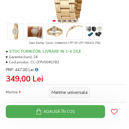
Ceas Dama, Casio, Collection LTP-V0 LTP-V004G-7B2
STOC FURNIZOR. LIVRARE IN 2-4 ZILE
Garantie (luni):
24
Cod produs:
CC-LTPV004G7B2
PRP: 447,00 Lei
349,00 Lei
Marime universala
Marime
ADAUGĂ ÎN COŞ