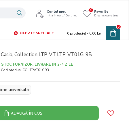
0
Contul meu
Favorite
Intra in cont / Cont nou
Dreams come true
0
OFERTE SPECIALE
0 produs(e) - 0,00 Lei
 Casio, Collection LTP-VT LTP-VT01G-9B
STOC FURNIZOR. LIVRARE IN 2-4 ZILE
Cod produs:
CC-LTPVT01G9B
ime universala
ADAUGĂ ÎN COŞ