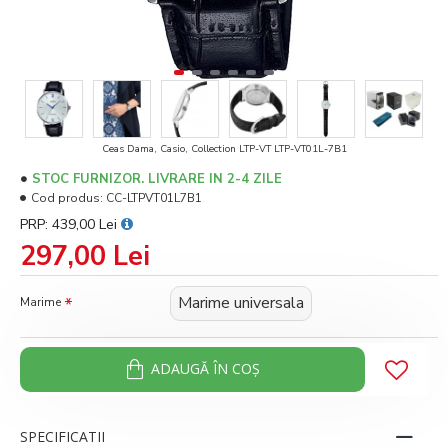
Ceas Dama, Casio, Collection LTP-VT LTP-VT01L-7B1
STOC FURNIZOR. LIVRARE IN 2-4 ZILE
Cod produs:
CC-LTPVT01L7B1
PRP: 439,00 Lei
297,00 Lei
Marime universala
Marime
ADAUGĂ ÎN COŞ
SPECIFICATII