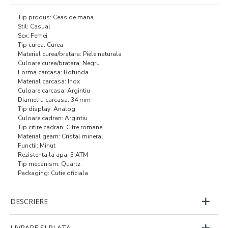
Tip produs: Ceas de mana
Stil: Casual
Sex: Femei
Tip curea: Curea
Material curea/bratara: Piele naturala
Culoare curea/bratara: Negru
Forma carcasa: Rotunda
Material carcasa: Inox
Culoare carcasa: Argintiu
Diametru carcasa: 34 mm
Tip display: Analog
Culoare cadran: Argintiu
Tip citire cadran: Cifre romane
Material geam: Cristal mineral
Functii: Minut
Rezistenta la apa: 3 ATM
Tip mecanism: Quartz
Packaging: Cutie oficiala
DESCRIERE
LIVRARE SI PLATA