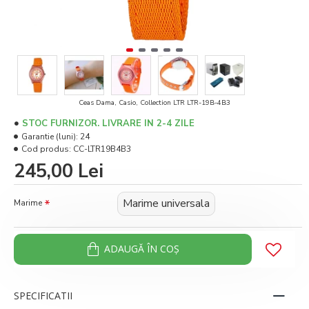
Ceas Dama, Casio, Collection LTR LTR-19B-4B3
STOC FURNIZOR. LIVRARE IN 2-4 ZILE
Garantie (luni):
24
Cod produs:
CC-LTR19B4B3
245,00 Lei
Marime universala
Marime
ADAUGĂ ÎN COŞ
SPECIFICATII