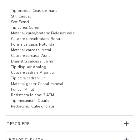
Tip produs: Ceas de mana
Stil: Casual
Sex: Femei
Tip curea: Curea
Material curea/bratara: Piele naturala
Culoare curea/bratara: Rosu
Forma carcasa: Rotunda
Material carcasa: Metal
Culoare carcasa: Auriu
Diametru carcasa: 36 mm
Tip display: Analog
Culoare cadran: Argintiu
Tip citire cadran: Linii
Material geam: Cristal mineral
Functii: Minut
Rezistenta la apa: 3 ATM
Tip mecanism: Quartz
Packaging: Cutie oficiala
DESCRIERE
LIVRARE SI PLATA