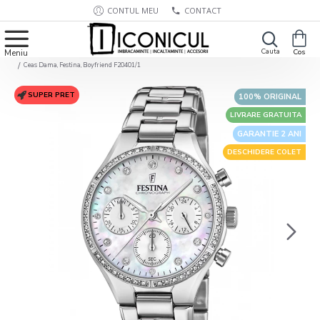
CONTUL MEU
CONTACT
Ceas Dama, Festina, Boyfriend F20401/1
SUPER PRET
100% ORIGINAL
LIVRARE GRATUITA
GARANTIE 2 ANI
DESCHIDERE COLET