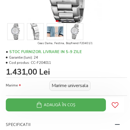
Ceas Dama, Festina, Boyfriend F20401/1
STOC FURNIZOR. LIVRARE IN 5-9 ZILE
Garantie (luni):
24
Cod produs:
CC-F204011
1.431,00 Lei
Marime universala
Marime
ADAUGĂ ÎN COŞ
SPECIFICATII