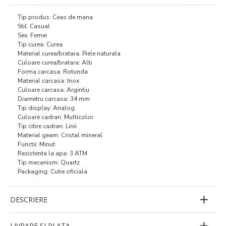
Tip produs: Ceas de mana
Stil: Casual
Sex: Femei
Tip curea: Curea
Material curea/bratara: Piele naturala
Culoare curea/bratara: Alb
Forma carcasa: Rotunda
Material carcasa: Inox
Culoare carcasa: Argintiu
Diametru carcasa: 34 mm
Tip display: Analog
Culoare cadran: Multicolor
Tip citire cadran: Linii
Material geam: Cristal mineral
Functii: Minut
Rezistenta la apa: 3 ATM
Tip mecanism: Quartz
Packaging: Cutie oficiala
DESCRIERE
LIVRARE SI PLATA