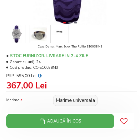
Ceas Dama, Marc Ecko, The Rollie E10038M3
STOC FURNIZOR. LIVRARE IN 2-4 ZILE
Garantie (luni):
24
Cod produs:
CC-E10038M3
PRP: 595,00 Lei
367,00 Lei
Marime universala
Marime
ADAUGĂ ÎN COŞ