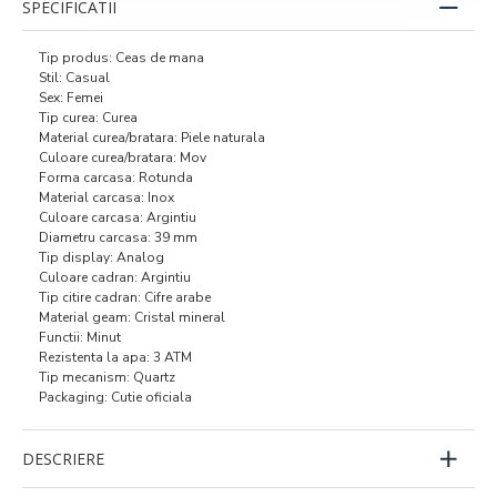
SPECIFICATII
Tip produs: Ceas de mana
Stil: Casual
Sex: Femei
Tip curea: Curea
Material curea/bratara: Piele naturala
Culoare curea/bratara: Mov
Forma carcasa: Rotunda
Material carcasa: Inox
Culoare carcasa: Argintiu
Diametru carcasa: 39 mm
Tip display: Analog
Culoare cadran: Argintiu
Tip citire cadran: Cifre arabe
Material geam: Cristal mineral
Functii: Minut
Rezistenta la apa: 3 ATM
Tip mecanism: Quartz
Packaging: Cutie oficiala
DESCRIERE