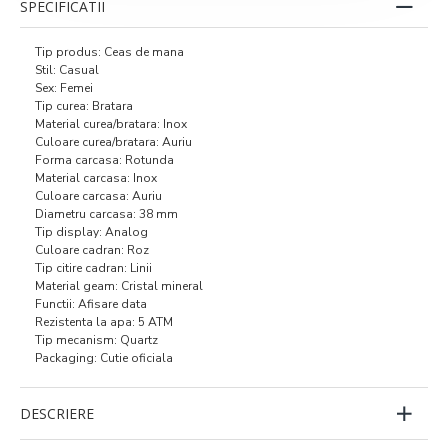
SPECIFICATII
Tip produs: Ceas de mana
Stil: Casual
Sex: Femei
Tip curea: Bratara
Material curea/bratara: Inox
Culoare curea/bratara: Auriu
Forma carcasa: Rotunda
Material carcasa: Inox
Culoare carcasa: Auriu
Diametru carcasa: 38 mm
Tip display: Analog
Culoare cadran: Roz
Tip citire cadran: Linii
Material geam: Cristal mineral
Functii: Afisare data
Rezistenta la apa: 5 ATM
Tip mecanism: Quartz
Packaging: Cutie oficiala
DESCRIERE